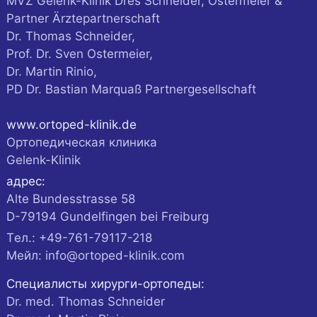
MVZ Gelenk-Klinik Dres Schneider, Ostermeier &
Partner Ärztepartnerschaft
Dr. Thomas Schneider,
Prof. Dr. Sven Ostermeier,
Dr. Martin Rinio,
PD Dr. Bastian Marquaß Partnergesellschaft
www.ortoped-klinik.de
Ортопедическая клиника
Gelenk-Klinik
адрес:
Alte Bundesstrasse 58
D-
79194
Gundelfingen
bei Freiburg
Tел.:
+49-761-79117-218
Мейл:
info@ortoped-klinik.com
Специалисты хирурги-ортопеды:
Dr. med. Thomas Schneider