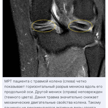
МРТ пациента с травмой колена (слева) четко
показывает горизонтальный разрыв мениска вдоль его
продольной оси. Другой мениск (справа) неповрежден
(темного цвета). Дання травма значительно снижает
механические двигательные свойства колена. Такому
пациенту не рекомендуются активные виды спорта