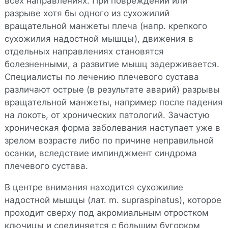
всех направлениях. При повреждении или
разрыве хотя бы одного из сухожилий
вращательной манжеты плеча (напр. крепкого
сухожилия надостной мышцы), движения в
отдельных направлениях становятся
болезненными, а развитие мышц задерживается.
Специалисты по лечению плечевого сустава
различают острые (в результате аварий) разрывы
вращательной манжеты, например после падения
на локоть, от хронических патологий. Зачастую
хроническая форма заболевания наступает уже в
зрелом возрасте либо по причине неправильной
осанки, вследствие импинджмент синдрома
плечевого сустава.
В центре внимания находится сухожилие
надостной мышцы (лат. m. supraspinatus), которое
проходит сверху под акромиальным отростком
ключицы и соединяется с большим бугорком