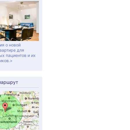
я о новой
вартире для
ых пациентов и их
иков.>
маршрут