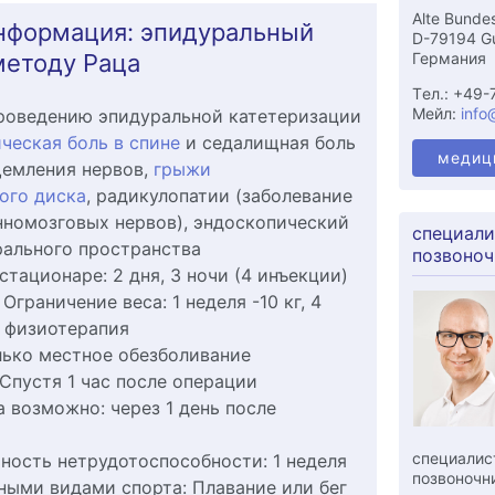
Alte Bunde
нформация: эпидуральный
D-
79194
G
Германия
методу Раца
Tел.:
+49-
Мейл:
info
роведению эпидуральной катетеризации
ческая боль в спине
и седалищная боль
медиц
щемления нервов,
грыжи
ого диска
, радикулопатии (заболевание
номозговых нервов), эндоскопический
специали
ального пространства
позвоноч
 стационаре:
2 дня, 3 ночи (4 инъекции)
:
Ограничение веса: 1 неделя -10 кг, 4
, физиотерапия
лько местное обезболивание
Спустя 1 час после операции
а возможно:
через 1 день после
специалис
ность нетрудотоспособности:
1 неделя
позвоночн
вными видами спорта:
Плавание или бег