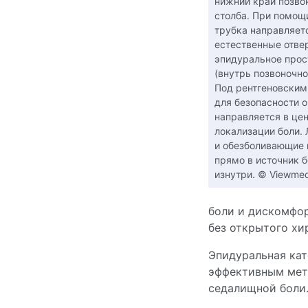
нижний край позво
столба. При помощ
трубка направляет
естественные отве
эпидуральное прос
(внутрь позвоночно
Под рентгеновским
для безопасности о
направляется в це
локализации боли.
и обезболивающие 
прямо в источник б
изнутри. © Viewmed
боли и дискомфор
без открытого хи
Эпидуральная кат
эффективным мето
седалищной боли