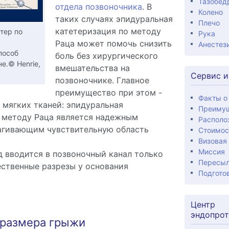
Тазобед
отдела позвоночника
. В
Колено
таких случаях эпидуральная
Плечо
катетеризация по методу
тер по
Рука
Раца может помочь снизить
Анестез
пособ
боль без хирургического
е.© Henrie,
вмешательства на
Сервис и
позвоночнике. Главное
преимущество при этом -
Факты о
 мягких тканей: эпидуральная
Преиму
 методу Раца является надежным
Располо
агивающим чувствительную область
Стоимос
Визовая
Миссия
 вводится в позвоночный канал только
Пересыл
ественные разрезы у основания
Подготов
Центр
эндопрот
размера грыжи