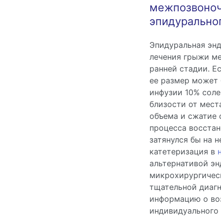
межпозвоноч
эпидуральног
Эпидуральная энд
лечения грыжи ме
ранней стадии. Е
ее размер может
инфузии 10% соле
близости от мест
объема и сжатие 
процесса восстан
затянулся бы на 
катетеризация в
альтернативой э
микрохирургичес
тщательной диаг
информацию о во
индивидуального 