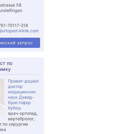
sstrasse 58
undelfingen
761-79117-218
@ortoped-klinik.com
инский запрос
ст по
нику
Приват-доцент
доктор
медицинских
наук Дэвид-
Кристофер
Кубош
врач-ортопед,
вертебролог,
т по хирургии
ика