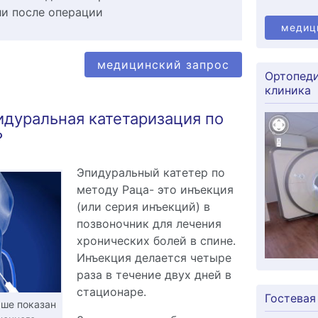
ли после операции
медиц
медицинский запрос
Ортопеди
клиника
идуральная катетаризация по
?
Эпидуральный катетер по
методу Раца- это инъекция
(или серия инъекций) в
позвоночник для лечения
хронических болей в спине.
Инъекция делается четыре
раза в течение двух дней в
стационаре.
Гостевая
ше показан