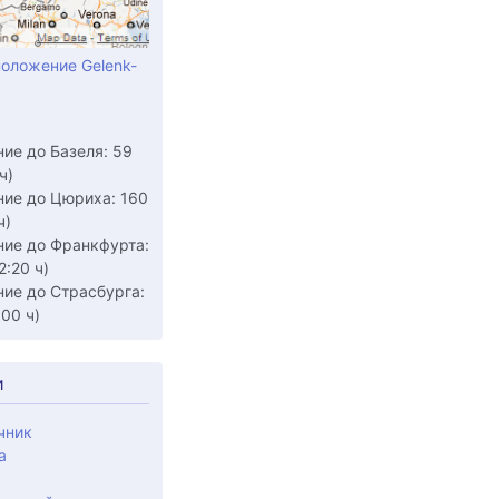
оложение Gelenk-
ие до Базеля: 59
ч)
ние до Цюриха: 160
ч)
ние до Франкфурта:
2:20 ч)
ние до Страсбурга:
:00 ч)
и
чник
а