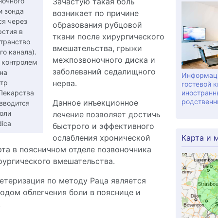
Зачастую такая боль
ночного
и зонда
возникает по причине
ся через
образования рубцовой
рстия в
ткани после хирургического
транство
вмешательства, грыжи
го канала).
межпозвоночного диска и
 контролем
заболеваний седалищного
на
Информаци
нерва.
нтр
гостевой к
иностранн
 Лекарства
родственн
Данное инъекционное
вводится
оли
лечение позволяет достичь
ica
быстрого и эффективного
Карта и 
ослабления хронической
та в поясничном отделе позвоночника
рургического вмешательства.
етеризация по методу Раца является
дом облегчения боли в пояснице и
.