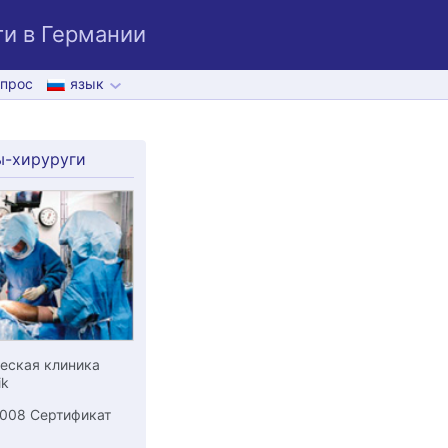
и в Германии
прос
язык
ы-хируруги
еская клиника
ik
2008 Сертификат