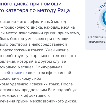
ного диска при помощи
о катетера по методу Раца
оскопия - это эффективный метод
жпозвоночного диска, находящейся на
сли место локализации грыжи приемлемо,
Сертифици
 быть быстро уменьшен при помощи
эндопроте
вого раствора в непосредственной
а расположения грыжи. Уменьшение
способствует ускорению естественного
овления, который в другом случае
несколько месяцев. Эпидуральная
нашей клинике
является эффективной
ндоскопическому либо
кому удалению «свежих» грыж. После
ностики мы предоставим Вам подробную
зможностях эффективного
лечения грыжи межпозвоночного диска.