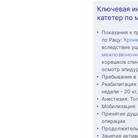
Ключевая и
катетер по 
Показания к п
по Рацу:
Хрони
вследствие у
межпозвоночн
корешков спин
осмотр эпидур
Пребывание в
Реабилитация
недели - 20 кг
Анестезия:
То
Мобилизация:
Принятие душ
операции
Продолжитель
Занятия акти