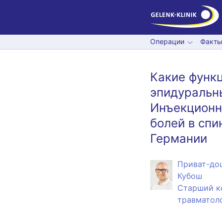
Операции
Факты
Какие функ
эпидуральны
Инъекционн
болей в спи
Германии
Приват-доц
Кубош
Старший ко
травматоло