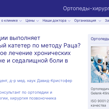
Ортопеды-хирург
 о клинике
Цены
Наши доктора
Организация
За
ции выполняет
Ортопед
й катетер по методу Раца?
ое лечение хронических
не и седалищной боли в
ент, д-р мед. наук Давид-Кристофер
Ортопедич
нсультант по ортопедии и
Gelenk-Klin
гии, хирургия позвоночника
ISO 9001:
качества