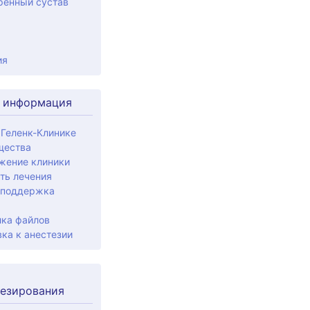
ренный сустав
ия
 информация
 Геленк-Клинике
щества
жение клиники
ть лечения
 поддержка
ка файлов
ка к анестезии
езирования