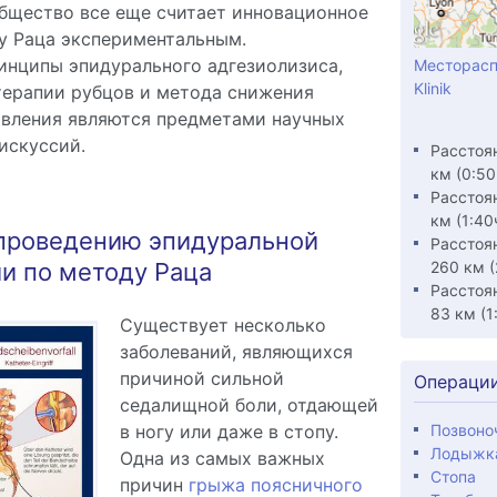
бщество все еще считает инновационное
у Раца экспериментальным.
нципы эпидурального адгезиолизиса,
Месторасп
Klinik
терапии рубцов и метода снижения
авления являются предметами научных
искуссий.
Расстоян
км (0:50
Расстоя
км (1:40
 проведению эпидуральной
Расстоя
260 км (
и по методу Раца
Расстоя
83 км (1
Существует несколько
заболеваний, являющихся
причиной сильной
Операци
седалищной боли, отдающей
Позвоно
в ногу или даже в стопу.
Лодыжк
Одна из самых важных
Стопа
причин
грыжа поясничного