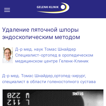
Удаление пяточной шпоры
эндоскопическим методом
Д-р мед. наук Томас Шнайдер
Специалист-ортопед в оропедическом
медицинском центре Геленк-Клиник
Д-р мед. Томас Шнайдер,ортопед-хирург,
специалист в области голеностопного сустава