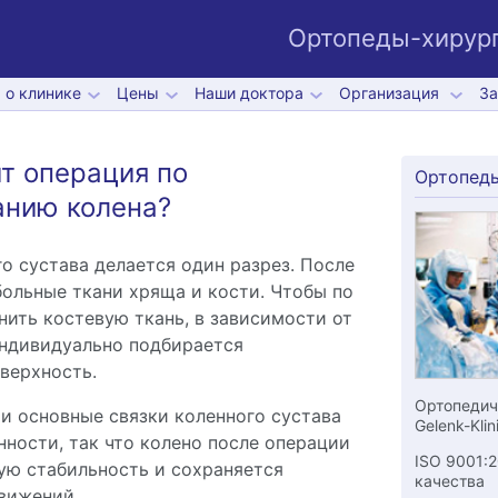
Ортопеды-хирург
 о клинике
Цены
Наши доктора
Организация
За
т операция по
Ортопед
анию колена?
го сустава делается один разрез. После
больные ткани хряща и кости. Чтобы по
ить костевую ткань, в зависимости от
индивидуально подбирается
верхность.
Ортопедич
и основные связки коленного сустава
Gelenk-Klin
нности, так что колено после операции
ISO 9001:
ю стабильность и сохраняется
качества
вижений.