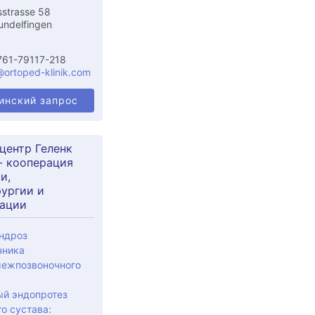
sstrasse 58
undelfingen
761-79117-218
@ortoped-klinik.com
инский запрос
центр Геленк
- кооперация
и,
ургии и
ации
ндроз
чника
ежпозвоночного
ый эндопротез
о сустава: