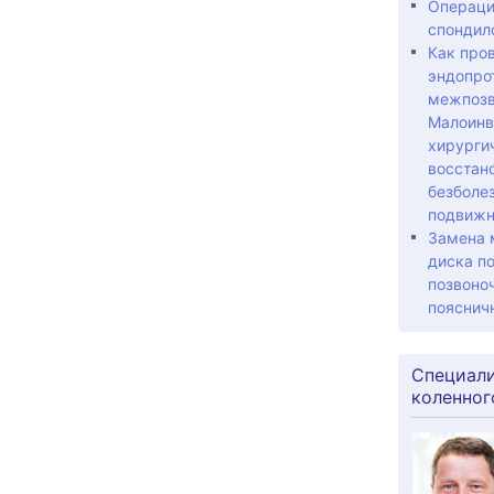
Операци
спондил
Как про
эндопро
межпозв
Малоинв
хирурги
восстан
безболе
подвижн
Замена 
диска по
позвоноч
пояснич
Специали
коленног