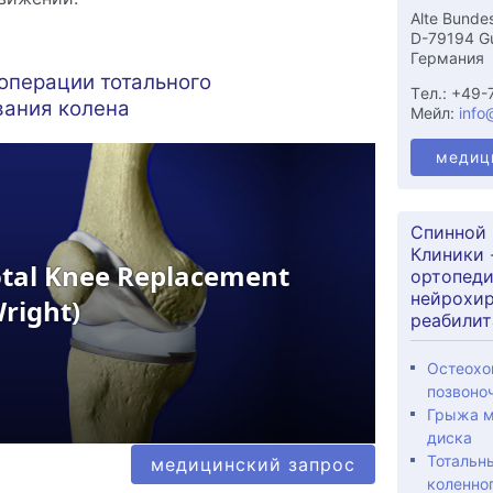
Alte Bunde
D-
79194
G
Германия
операции тотального
Tел.:
+49-
вания колена
Мейл:
info
медиц
Спинной 
Клиники 
ортопеди
нейрохир
реабилит
Остеохо
позвоно
Грыжа м
диска
Тотальн
медицинский запрос
коленног