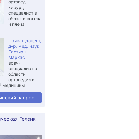
ортопед-
хирург,
специалист в
области колена
и плеча
Приват-доцент,
д-р. мед. наук
Бастиан
Маркас
врач-
специалист в
области
ортопедии и
й медицины
инский запрос
ческая Геленк-