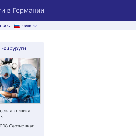
и в Германии
прос
язык
ы-хируруги
еская клиника
ik
2008 Сертификат