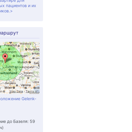
вартире для
ых пациентов и их
иков.>
маршрут
оложение Gelenk-
ие до Базеля: 59
ч)