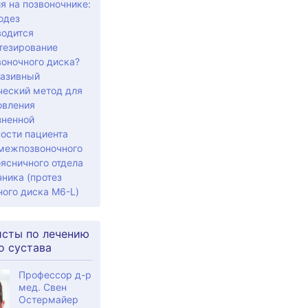
я на позвоночнике:
одез
водится
тезирование
оночного диска?
азивный
ческий метод для
овления
зненной
ости пациента
межпозвоночного
ясничного отдела
ника (протез
ного диска M6-L)
сты по лечению
о сустава
Профессор д-р
мед. Свен
Остермайер