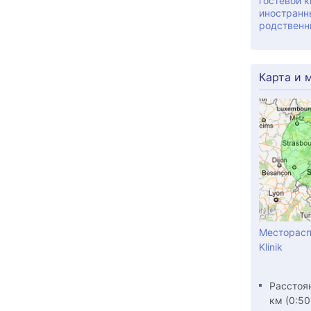
гостевой к
иностранн
родственн
Карта и 
Месторасп
Klinik
Расстоян
км (0:50