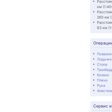
Расстоя
км (1:40
Расстоя
260 км (
Расстоя
83 км (1
Операци
Позвоно
Лодыжк
Стопа
Тазобед
Колено
Плечо
Рука
Анестез
Сервис и