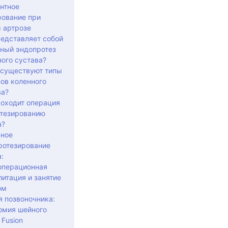
нтное
рование при
 артрозе
редставляет собой
ьный эндопротез
ого сустава?
 существуют типы
ов коленного
ва?
роходит операция
отезированию
а?
ьное
ротезирование
:
операционная
итация и занятие
ом
я позвоночника:
омия шейного
 Fusion