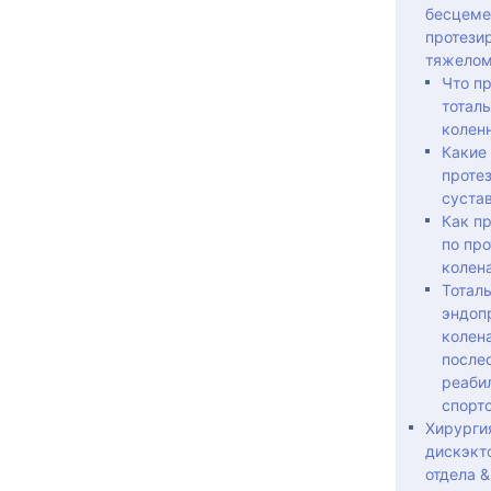
бесцеме
протези
тяжелом
Что п
тотал
коленн
Какие
протез
суста
Как п
по пр
колен
Тотал
эндоп
колена
после
реабил
спорт
Хирурги
дискэкт
отдела &