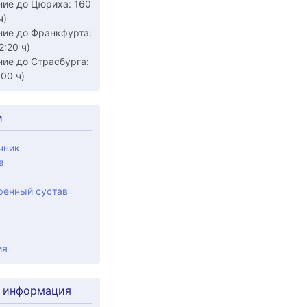
ние до Цюриха: 160
ч)
ние до Франкфурта:
2:20 ч)
ние до Страсбурга:
:00 ч)
и
чник
а
ренный сустав
ия
 информация