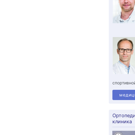
спортивно
медиц
Ортопеди
клиника